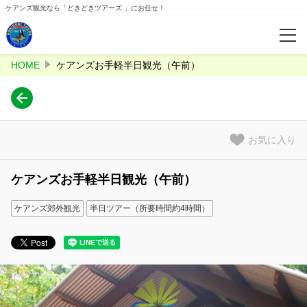
ケアンズ観光なら「どきどきツアーズ 」にお任せ！
HOME
ケアンズお手軽半日観光（午前）
カテゴリー
星空
動物体験
お気に入り
キュランダ
ケアンズお手軽半日観光（午前）
特集
ケアンズ郊外観光
半日ツアー（所要時間約4時間）
コンビネーションツアー
人気ランキング