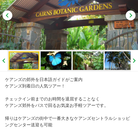
おすすめ
閲覧履歴
ご案内
ホホバオイル販売（準備中）
お知らせ
ケアンズの郊外を日本語ガイドがご案内
お客様の声
ケアンズ到着日の人気ツアー！
チェックイン前までのお時間を退屈することなく
グループ会社「日本や」
ケアンズ郊外をバスで回るお気楽お手軽ツアーです。
ケアンズ情報「リビングインケアンズ」
帰りはケアンズの街中で一番大きなケアンズセントラルショッピ
ングセンター送迎も可能
グループ会社「GTS」