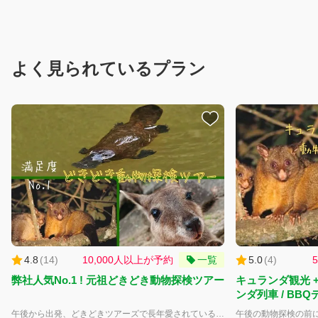
よく見られているプラン
4.8
(
14
)
10,000人以上が予約
一覧
5.0
(
4
)
弊社人気No.1 ! 元祖どきどき動物探検ツアー
キュランダ観光 
ンダ列車 / BB
午後から出発、どきどきツアーズで長年愛されている満足度No,1ツアー！！ とにかく大自然を満喫したいという方にお勧めです。 大人も子供もみんなワクワク、オーストラリアに生息するとても可愛らしい野生動物達を探しに行きます。 野生のカンガルーはもちろんオーストラリアでしか見る事ができない野生のカモノハシに出会えるカモ！？ 夕食はドライバーが作るBBQディナー！カンガルー肉やクロコダイル肉の試食も出来ますよ♪